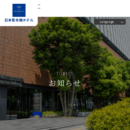
宿泊予約
日本青年館ホテル
Language
日本青年館ホテル
ホーム
施設案内
客室
アクセス
TOPICS
お知らせ
レストラン
よくあるご質問
会議室
日本青年館の概要と歴史
宴会場